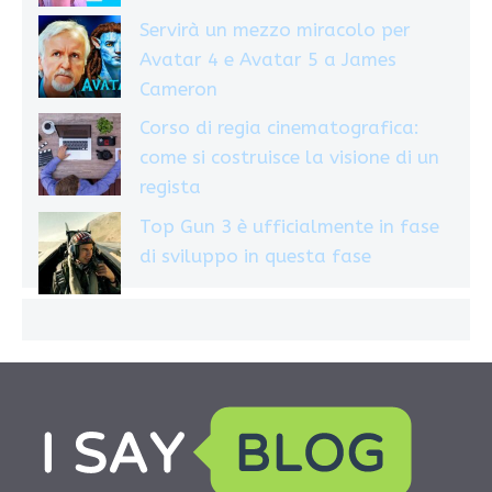
Servirà un mezzo miracolo per
Avatar 4 e Avatar 5 a James
Cameron
Corso di regia cinematografica:
come si costruisce la visione di un
regista
Top Gun 3 è ufficialmente in fase
di sviluppo in questa fase