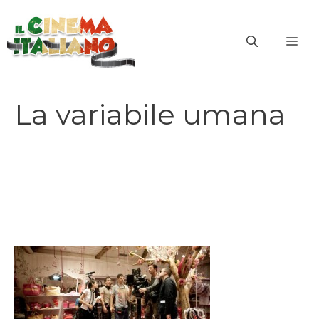
Vai
al
ME
contenuto
La variabile umana