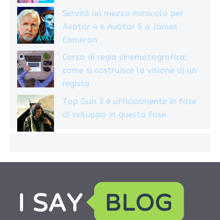
Servirà un mezzo miracolo per
Avatar 4 e Avatar 5 a James
Cameron
Corso di regia cinematografica:
come si costruisce la visione di un
regista
Top Gun 3 è ufficialmente in fase
di sviluppo in questa fase