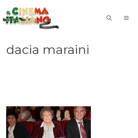
Vai
al
ME
contenuto
dacia maraini