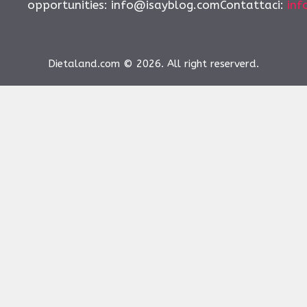
opportunities:
info@isayblog.comContattaci
:
inf
Dietaland.com © 2026. All right reserverd.