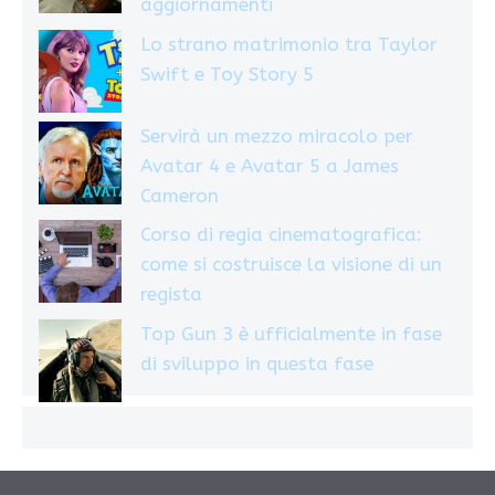
aggiornamenti
Lo strano matrimonio tra Taylor
Swift e Toy Story 5
Servirà un mezzo miracolo per
Avatar 4 e Avatar 5 a James
Cameron
Corso di regia cinematografica:
come si costruisce la visione di un
regista
Top Gun 3 è ufficialmente in fase
di sviluppo in questa fase