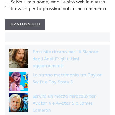
Salva il mio nome, email e sito web in questo
browser per la prossima volta che commento.
Possibile ritorno per “Il Signore
degli Anelli”: gli ultimi
aggiornamenti
Lo strano matrimonio tra Taylor
Swift e Toy Story 5
Servirà un mezzo miracolo per
Avatar 4 e Avatar 5 a James
Cameron