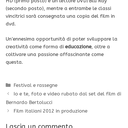
HD (primo posto) e un lettore DVD/Blu Ray
(secondo posto), mentre a entrambe le classi
vincitrici sarà consegnata una copia del film in
dvd.
Un’ennesima opportunità di poter sviluppare la
creatività come forma di
educazione
, oltre a
coltivare una passione affascinante come
questa.
Categorie
Festival e rassegne
Io e te, foto e video rubato dal set del film di
Bernardo Bertolucci
Film italiani 2012 in produzione
Lascia un commento