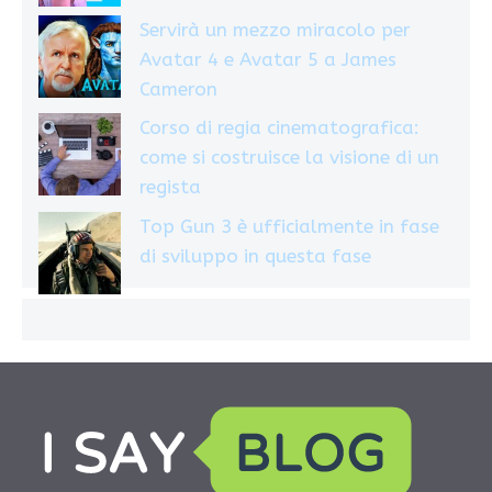
Servirà un mezzo miracolo per
Avatar 4 e Avatar 5 a James
Cameron
Corso di regia cinematografica:
come si costruisce la visione di un
regista
Top Gun 3 è ufficialmente in fase
di sviluppo in questa fase