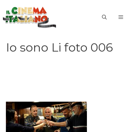
Vai
al
ME
contenuto
Io sono Li foto 006