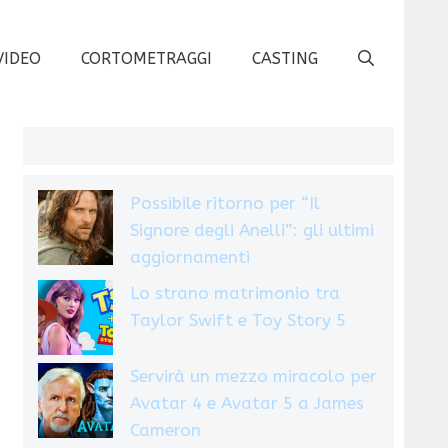
VIDEO
CORTOMETRAGGI
CASTING
Possibile ritorno per “Il
Signore degli Anelli”: gli ultimi
aggiornamenti
Lo strano matrimonio tra
Taylor Swift e Toy Story 5
Servirà un mezzo miracolo per
Avatar 4 e Avatar 5 a James
Cameron