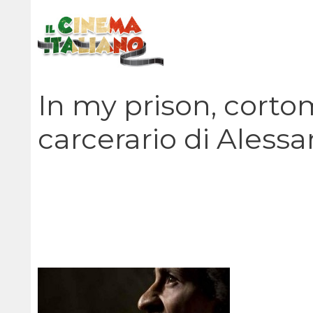
Vai
al
contenuto
In my prison, corto
carcerario di Aless