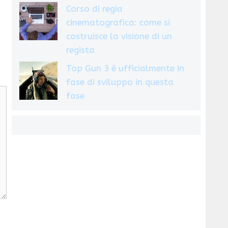
Corso di regia
cinematografica: come si
costruisce la visione di un
regista
Top Gun 3 è ufficialmente in
fase di sviluppo in questa
fase