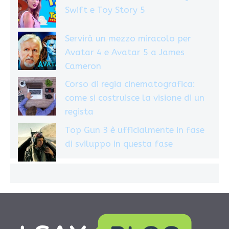
Swift e Toy Story 5
Servirà un mezzo miracolo per
Avatar 4 e Avatar 5 a James
Cameron
Corso di regia cinematografica:
come si costruisce la visione di un
regista
Top Gun 3 è ufficialmente in fase
di sviluppo in questa fase