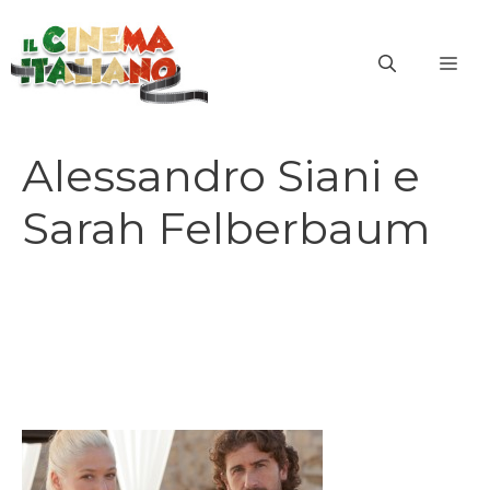
Vai
al
ME
contenuto
Alessandro Siani e
Sarah Felberbaum