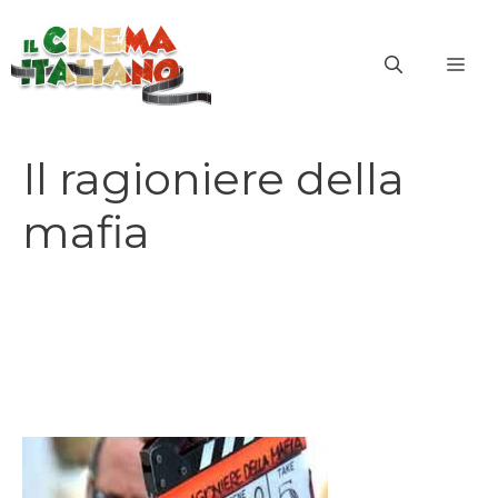
Vai
al
ME
contenuto
Il ragioniere della
mafia