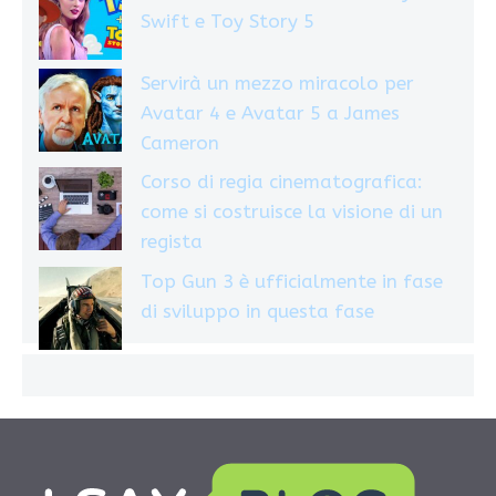
Swift e Toy Story 5
Servirà un mezzo miracolo per
Avatar 4 e Avatar 5 a James
Cameron
Corso di regia cinematografica:
come si costruisce la visione di un
regista
Top Gun 3 è ufficialmente in fase
di sviluppo in questa fase