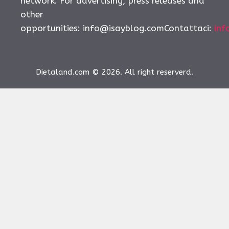
network. For advertising, press releases and
other
opportunities:
info@isayblog.comContattaci
:
inf
Dietaland.com © 2026. All right reserverd.