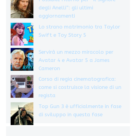
degli Anelli”: gli ultimi
aggiornamenti
Lo strano matrimonio tra Taylor
Swift e Toy Story 5
Servirà un mezzo miracolo per
Avatar 4 e Avatar 5 a James
Cameron
Corso di regia cinematografica:
come si costruisce la visione di un
regista
Top Gun 3 è ufficialmente in fase
di sviluppo in questa fase