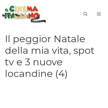
Vai
al
ME
contenuto
Il peggior Natale
della mia vita, spot
tv e 3 nuove
locandine (4)