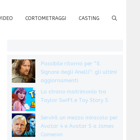
VIDEO
CORTOMETRAGGI
CASTING
Possibile ritorno per “Il
Signore degli Anelli”: gli ultimi
aggiornamenti
Lo strano matrimonio tra
Taylor Swift e Toy Story 5
Servirà un mezzo miracolo per
Avatar 4 e Avatar 5 a James
Cameron