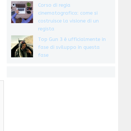
Corso di regia
cinematografica: come si
costruisce la visione di un
regista
Top Gun 3 è ufficialmente in
fase di sviluppo in questa
fase