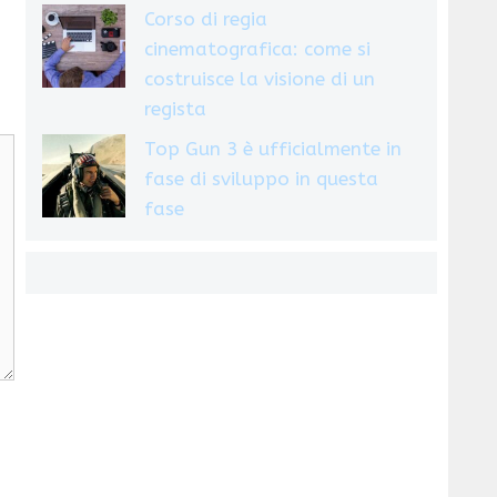
Corso di regia
cinematografica: come si
costruisce la visione di un
regista
Top Gun 3 è ufficialmente in
fase di sviluppo in questa
fase