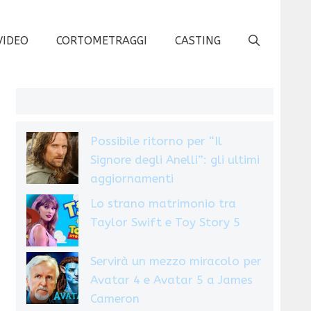
VIDEO
CORTOMETRAGGI
CASTING
Possibile ritorno per “Il
Signore degli Anelli”: gli ultimi
aggiornamenti
Lo strano matrimonio tra
Taylor Swift e Toy Story 5
Servirà un mezzo miracolo per
Avatar 4 e Avatar 5 a James
Cameron