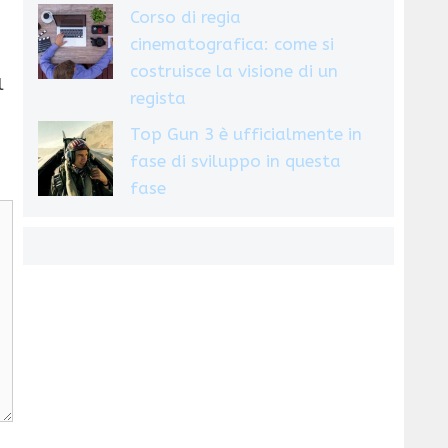
Corso di regia
cinematografica: come si
costruisce la visione di un
l
regista
Top Gun 3 è ufficialmente in
fase di sviluppo in questa
fase