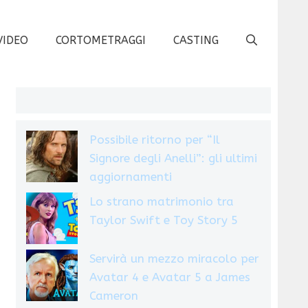
VIDEO
CORTOMETRAGGI
CASTING
Possibile ritorno per “Il
Signore degli Anelli”: gli ultimi
aggiornamenti
Lo strano matrimonio tra
Taylor Swift e Toy Story 5
Servirà un mezzo miracolo per
Avatar 4 e Avatar 5 a James
Cameron