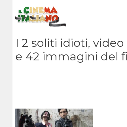
Vai
al
contenuto
I 2 soliti idioti, vid
e 42 immagini del fi