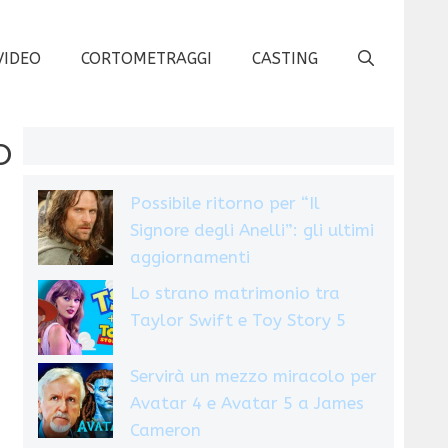
VIDEO
CORTOMETRAGGI
CASTING
o
Possibile ritorno per “Il
Signore degli Anelli”: gli ultimi
aggiornamenti
Lo strano matrimonio tra
Taylor Swift e Toy Story 5
Servirà un mezzo miracolo per
Avatar 4 e Avatar 5 a James
Cameron