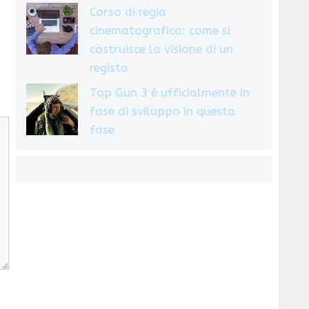
Corso di regia
cinematografica: come si
costruisce la visione di un
regista
Top Gun 3 è ufficialmente in
fase di sviluppo in questa
fase