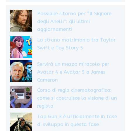
Possibile ritorno per “Il Signore
degli Anelli”: gli ultimi
aggiornamenti
Lo strano matrimonio tra Taylor
Swift e Toy Story 5
Servirà un mezzo miracolo per
Avatar 4 e Avatar 5 a James
Cameron
Corso di regia cinematografica:
come si costruisce la visione di un
regista
Top Gun 3 è ufficialmente in fase
di sviluppo in questa fase