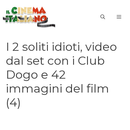
Vai
al
ME
contenuto
I 2 soliti idioti, video
dal set con i Club
Dogo e 42
immagini del film
(4)