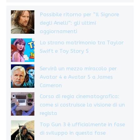
Possibile ritorno per “Il Signore
degli Anelli”: gli ultimi
aggiornamenti
Lo strano matrimonio tra Taylor
Swift e Toy Story 5
Servirà un mezzo miracolo per
Avatar 4 e Avatar 5 a James
Cameron
Corso di regia cinematografica:
come si costruisce la visione di un
regista
Top Gun 3 è ufficialmente in fase
di sviluppo in questa fase