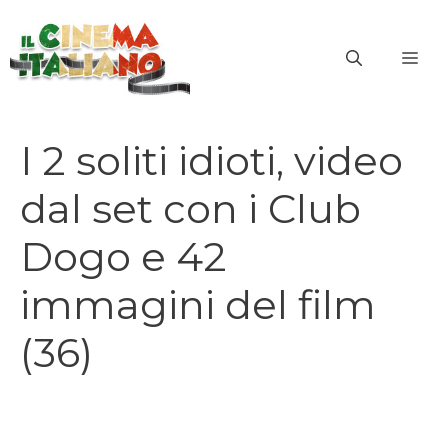
Vai
al
ME
contenuto
I 2 soliti idioti, video
dal set con i Club
Dogo e 42
immagini del film
(36)