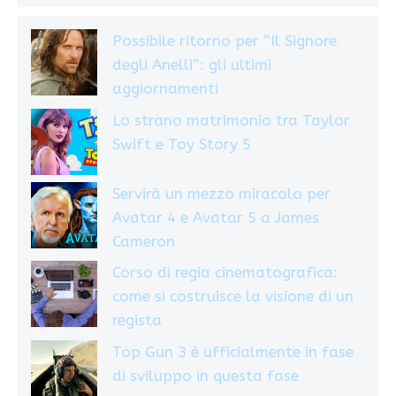
Possibile ritorno per “Il Signore
degli Anelli”: gli ultimi
aggiornamenti
Lo strano matrimonio tra Taylor
Swift e Toy Story 5
Servirà un mezzo miracolo per
Avatar 4 e Avatar 5 a James
Cameron
Corso di regia cinematografica:
come si costruisce la visione di un
regista
Top Gun 3 è ufficialmente in fase
di sviluppo in questa fase