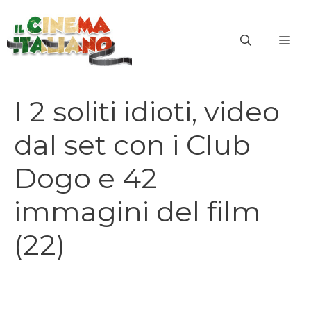
Vai
al
ME
contenuto
I 2 soliti idioti, video
dal set con i Club
Dogo e 42
immagini del film
(22)