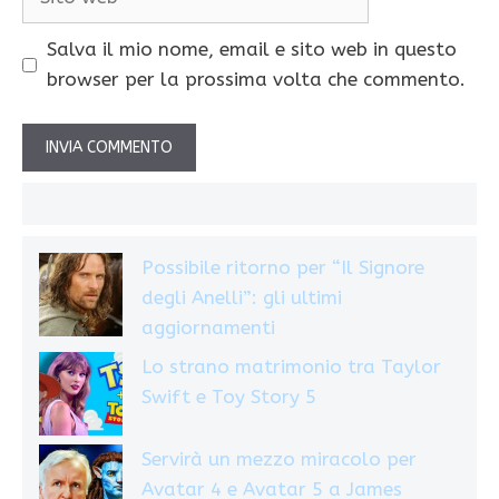
web
Salva il mio nome, email e sito web in questo
browser per la prossima volta che commento.
Possibile ritorno per “Il Signore
degli Anelli”: gli ultimi
aggiornamenti
Lo strano matrimonio tra Taylor
Swift e Toy Story 5
Servirà un mezzo miracolo per
Avatar 4 e Avatar 5 a James