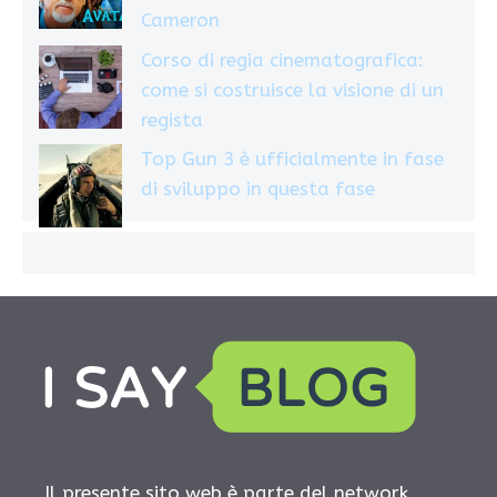
Cameron
Corso di regia cinematografica:
come si costruisce la visione di un
regista
Top Gun 3 è ufficialmente in fase
di sviluppo in questa fase
Il presente sito web è parte del network