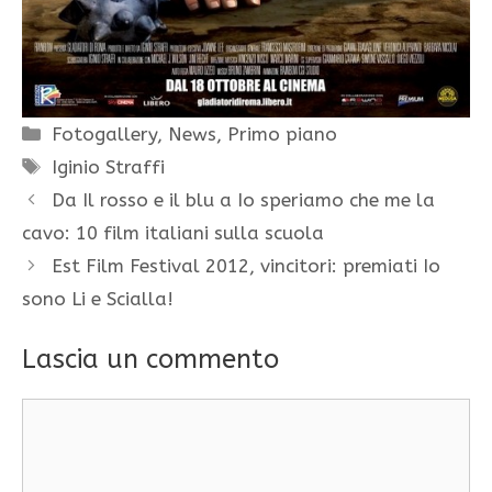
Categorie
Fotogallery
,
News
,
Primo piano
Tag
Iginio Straffi
Da Il rosso e il blu a Io speriamo che me la
cavo: 10 film italiani sulla scuola
Est Film Festival 2012, vincitori: premiati Io
sono Li e Scialla!
Lascia un commento
Commento