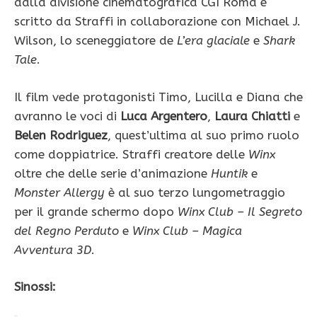
dalla divisione cinematografica CGI Roma e
scritto da Straffi in collaborazione con Michael J.
Wilson, lo sceneggiatore de
L’era glaciale
e
Shark
Tale
.
Il film vede protagonisti Timo, Lucilla e Diana che
avranno le voci di
Luca Argentero
,
Laura Chiatti
e
Belen Rodriguez
, quest’ultima al suo primo ruolo
come doppiatrice. Straffi creatore delle
Winx
oltre che delle serie d’animazione
Huntik
e
Monster Allergy
è al suo terzo lungometraggio
per il grande schermo dopo
Winx Club – Il Segreto
del Regno Perduto
e
Winx Club – Magica
Avventura 3D
.
Sinossi: