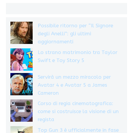
Possibile ritorno per “Il Signore
degli Anelli”: gli ultimi
aggiornamenti
Lo strano matrimonio tra Taylor
Swift e Toy Story 5
Servirà un mezzo miracolo per
Avatar 4 e Avatar 5 a James
Cameron
Corso di regia cinematografica:
come si costruisce la visione di un
regista
Top Gun 3 è ufficialmente in fase