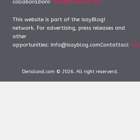
collaborazioni:
info@isayblog.com
This website is part of the IsayBlog!
network. For advertising, press releases and
other
opportunities:
info@isayblog.comContattaci
:
inf
Dietaland.com © 2026. All right reserverd.