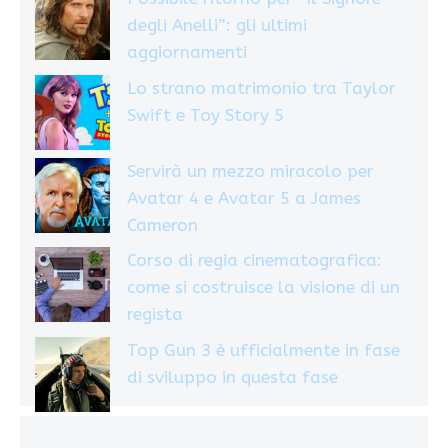
degli Anelli”: gli ultimi
aggiornamenti
Lo strano matrimonio tra Taylor
Swift e Toy Story 5
Servirà un mezzo miracolo per
Avatar 4 e Avatar 5 a James
Cameron
Corso di regia cinematografica:
come si costruisce la visione di un
regista
Top Gun 3 è ufficialmente in fase
di sviluppo in questa fase