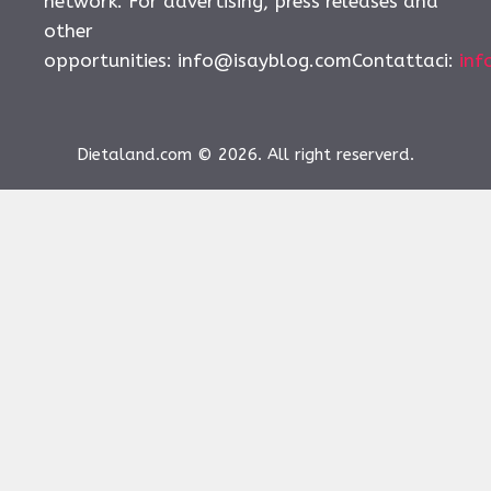
network. For advertising, press releases and
other
opportunities:
info@isayblog.comContattaci
:
inf
Dietaland.com © 2026. All right reserverd.