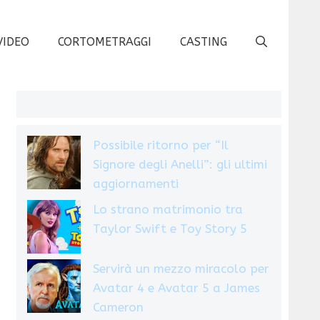
VIDEO
CORTOMETRAGGI
CASTING
Possibile ritorno per “Il
Signore degli Anelli”: gli ultimi
aggiornamenti
Lo strano matrimonio tra
Taylor Swift e Toy Story 5
Servirà un mezzo miracolo per
Avatar 4 e Avatar 5 a James
Cameron