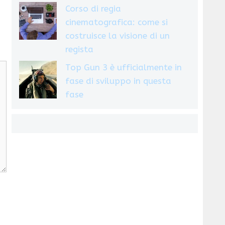
Corso di regia
cinematografica: come si
costruisce la visione di un
regista
Top Gun 3 è ufficialmente in
fase di sviluppo in questa
fase