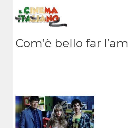
Vai
al
contenuto
Com’è bello far l’a