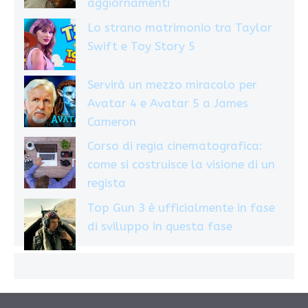
aggiornamenti
Lo strano matrimonio tra Taylor
Swift e Toy Story 5
Servirà un mezzo miracolo per
Avatar 4 e Avatar 5 a James
Cameron
Corso di regia cinematografica:
come si costruisce la visione di un
regista
Top Gun 3 è ufficialmente in fase
di sviluppo in questa fase