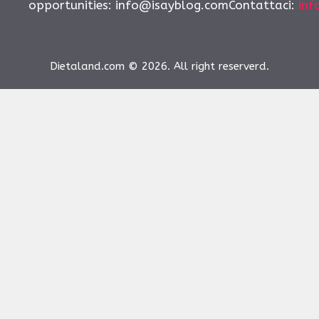
opportunities:
info@isayblog.comContattaci
:
inf
Dietaland.com © 2026. All right reserverd.