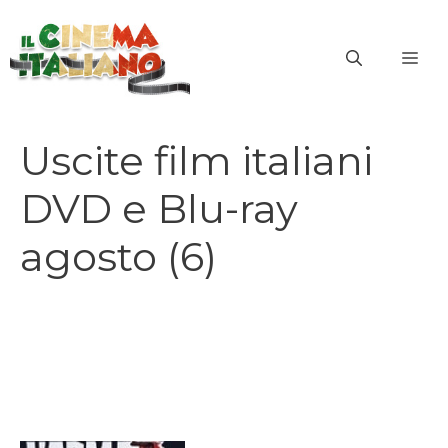
Vai
al
ME
contenuto
Uscite film italiani
DVD e Blu-ray
agosto (6)