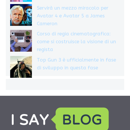
Servirà un mezzo miracolo per
Avatar 4 e Avatar 5 a James
Cameron
Corso di regia cinematografica:
come si costruisce la visione di un
regista
Top Gun 3 è ufficialmente in fase
di sviluppo in questa fase