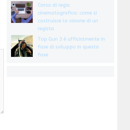
Corso di regia
cinematografica: come si
costruisce la visione di un
regista
Top Gun 3 è ufficialmente in
fase di sviluppo in questa
fase