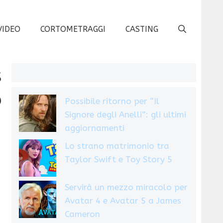
VIDEO
CORTOMETRAGGI
CASTING
s
o
Possibile ritorno per “Il
Signore degli Anelli”: gli ultimi
aggiornamenti
Lo strano matrimonio tra
Taylor Swift e Toy Story 5
Servirà un mezzo miracolo per
Avatar 4 e Avatar 5 a James
Cameron