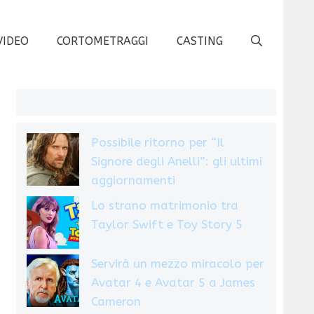
VIDEO
CORTOMETRAGGI
CASTING
Possibile ritorno per “Il
Signore degli Anelli”: gli ultimi
aggiornamenti
Lo strano matrimonio tra
Taylor Swift e Toy Story 5
Servirà un mezzo miracolo per
Avatar 4 e Avatar 5 a James
Cameron