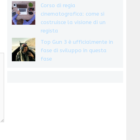
Corso di regia
cinematografica: come si
costruisce la visione di un
regista
Top Gun 3 è ufficialmente in
fase di sviluppo in questa
fase