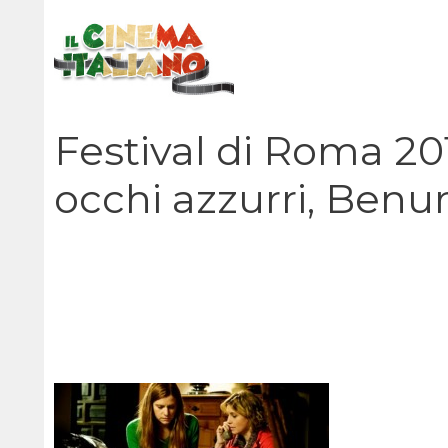
Vai
al
contenuto
Festival di Roma 201
occhi azzurri, Benu