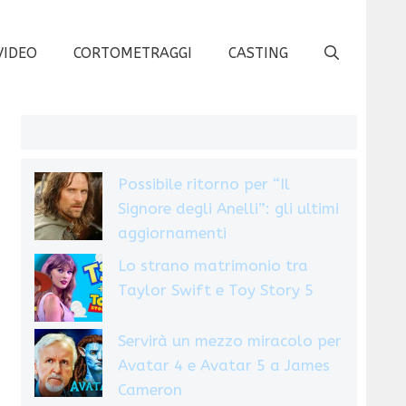
VIDEO
CORTOMETRAGGI
CASTING
Possibile ritorno per “Il
Signore degli Anelli”: gli ultimi
aggiornamenti
Lo strano matrimonio tra
Taylor Swift e Toy Story 5
Servirà un mezzo miracolo per
Avatar 4 e Avatar 5 a James
Cameron