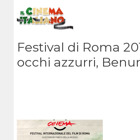
Vai
al
contenuto
Festival di Roma 201
occhi azzurri, Benu