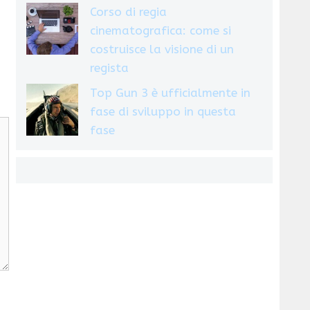
Corso di regia
cinematografica: come si
costruisce la visione di un
regista
Top Gun 3 è ufficialmente in
fase di sviluppo in questa
fase