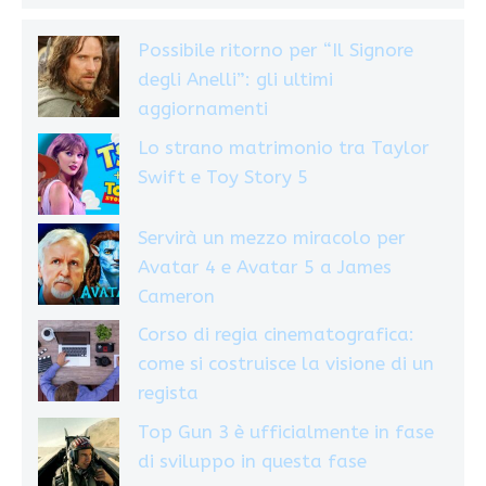
Possibile ritorno per “Il Signore
degli Anelli”: gli ultimi
aggiornamenti
Lo strano matrimonio tra Taylor
Swift e Toy Story 5
Servirà un mezzo miracolo per
Avatar 4 e Avatar 5 a James
Cameron
Corso di regia cinematografica:
come si costruisce la visione di un
regista
Top Gun 3 è ufficialmente in fase
di sviluppo in questa fase