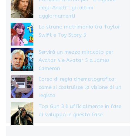
degli Anelli”: gli ultimi
aggiornamenti
Lo strano matrimonio tra Taylor
Swift e Toy Story 5
Servirà un mezzo miracolo per
Avatar 4 e Avatar 5 a James
Cameron
Corso di regia cinematografica:
come si costruisce la visione di un
regista
Top Gun 3 è ufficialmente in fase
di sviluppo in questa fase