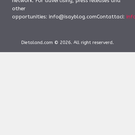
network. For advertising, press releases and
other
opportunities:
info@isayblog.comContattaci
:
inf
Dietaland.com © 2026. All right reserverd.