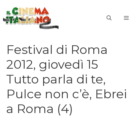
Vai
al
ME
contenuto
Festival di Roma
2012, giovedì 15
Tutto parla di te,
Pulce non c’è, Ebrei
a Roma (4)