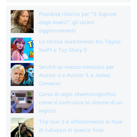
Possibile ritorno per “Il Signore
degli Anelli”: gli ultimi
aggiornamenti
Lo strano matrimonio tra Taylor
Swift e Toy Story 5
Servirà un mezzo miracolo per
Avatar 4 e Avatar 5 a James
Cameron
Corso di regia cinematografica:
come si costruisce la visione di un
regista
Top Gun 3 è ufficialmente in fase
di sviluppo in questa fase