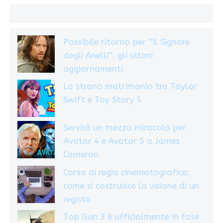
Possibile ritorno per “Il Signore
degli Anelli”: gli ultimi
aggiornamenti
Lo strano matrimonio tra Taylor
Swift e Toy Story 5
Servirà un mezzo miracolo per
Avatar 4 e Avatar 5 a James
Cameron
Corso di regia cinematografica:
come si costruisce la visione di un
regista
Top Gun 3 è ufficialmente in fase