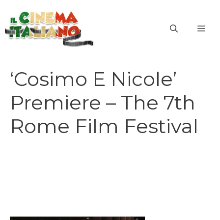
Vai
al
ME
contenuto
‘Cosimo E Nicole’
Premiere – The 7th
Rome Film Festival