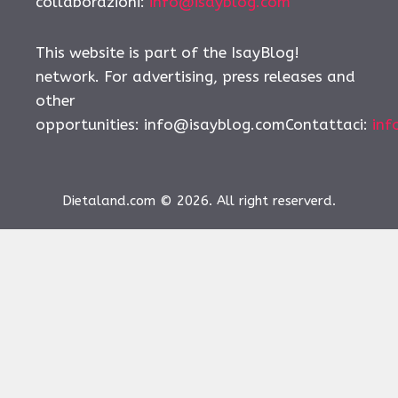
collaborazioni:
info@isayblog.com
This website is part of the IsayBlog!
network. For advertising, press releases and
other
opportunities:
info@isayblog.comContattaci
:
inf
Dietaland.com © 2026. All right reserverd.