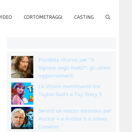
VIDEO
CORTOMETRAGGI
CASTING
Possibile ritorno per “Il
Signore degli Anelli”: gli ultimi
aggiornamenti
Lo strano matrimonio tra
Taylor Swift e Toy Story 5
Servirà un mezzo miracolo per
Avatar 4 e Avatar 5 a James
Cameron