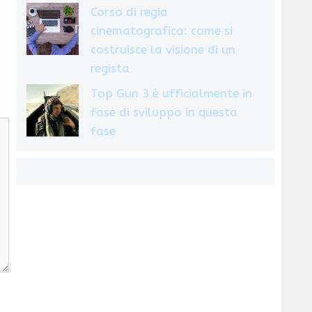
Corso di regia
cinematografica: come si
costruisce la visione di un
regista
Top Gun 3 è ufficialmente in
fase di sviluppo in questa
fase