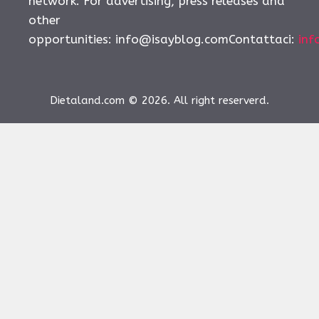
network. For advertising, press releases and
other
opportunities:
info@isayblog.comContattaci
:
inf
Dietaland.com © 2026. All right reserverd.