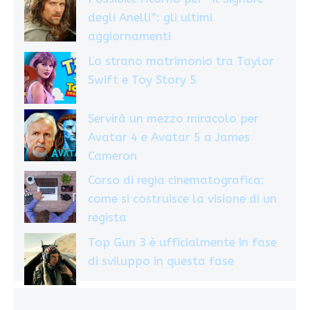
degli Anelli”: gli ultimi
aggiornamenti
Lo strano matrimonio tra Taylor
Swift e Toy Story 5
Servirà un mezzo miracolo per
Avatar 4 e Avatar 5 a James
Cameron
Corso di regia cinematografica:
come si costruisce la visione di un
regista
Top Gun 3 è ufficialmente in fase
di sviluppo in questa fase