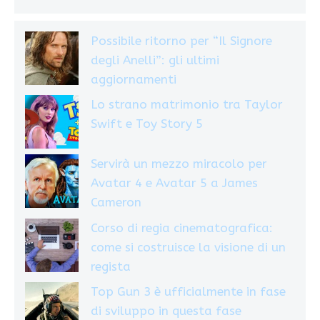
Possibile ritorno per “Il Signore
degli Anelli”: gli ultimi
aggiornamenti
Lo strano matrimonio tra Taylor
Swift e Toy Story 5
Servirà un mezzo miracolo per
Avatar 4 e Avatar 5 a James
Cameron
Corso di regia cinematografica:
come si costruisce la visione di un
regista
Top Gun 3 è ufficialmente in fase
di sviluppo in questa fase