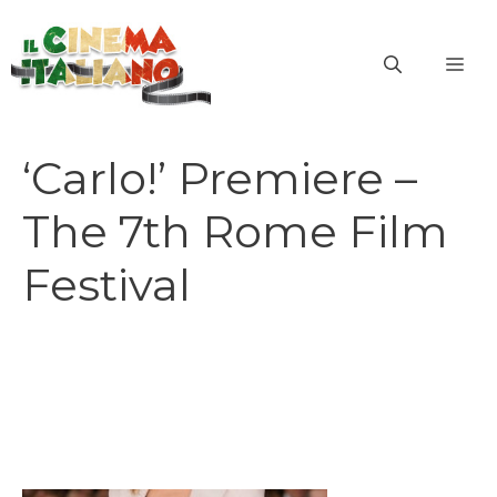
Vai
al
ME
contenuto
‘Carlo!’ Premiere –
The 7th Rome Film
Festival