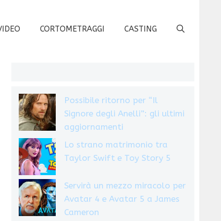
VIDEO
CORTOMETRAGGI
CASTING
Possibile ritorno per “Il
Signore degli Anelli”: gli ultimi
aggiornamenti
Lo strano matrimonio tra
Taylor Swift e Toy Story 5
Servirà un mezzo miracolo per
Avatar 4 e Avatar 5 a James
Cameron