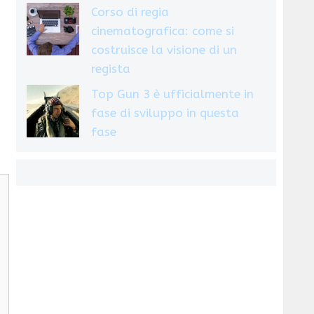
Corso di regia
cinematografica: come si
costruisce la visione di un
regista
Top Gun 3 è ufficialmente in
fase di sviluppo in questa
fase