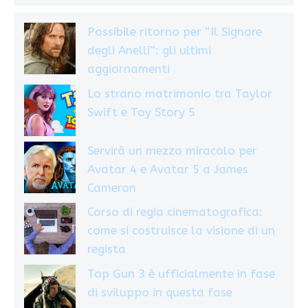
Possibile ritorno per “Il Signore
degli Anelli”: gli ultimi
aggiornamenti
Lo strano matrimonio tra Taylor
Swift e Toy Story 5
Servirà un mezzo miracolo per
Avatar 4 e Avatar 5 a James
Cameron
Corso di regia cinematografica:
come si costruisce la visione di un
regista
Top Gun 3 è ufficialmente in fase
di sviluppo in questa fase