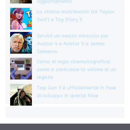
aggiornamenti
Lo strano matrimonio tra Taylor
Swift e Toy Story 5
Servirà un mezzo miracolo per
Avatar 4 e Avatar 5 a James
Cameron
Corso di regia cinematografica:
come si costruisce la visione di un
regista
Top Gun 3 è ufficialmente in fase
di sviluppo in questa fase