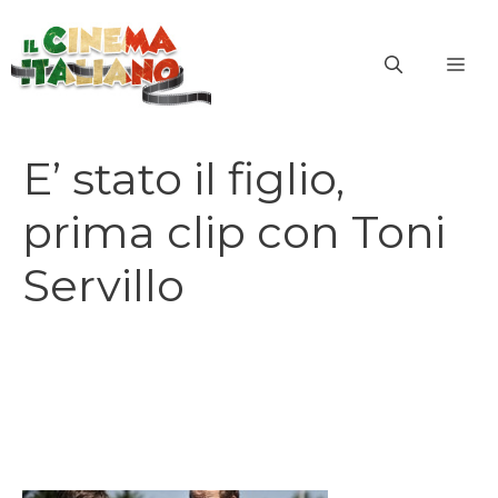
Vai
al
ME
contenuto
E’ stato il figlio,
prima clip con Toni
Servillo