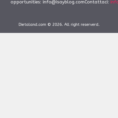
opportunities:
info@isayblog.comContattaci
:
inf
Dietaland.com © 2026. All right reserverd.