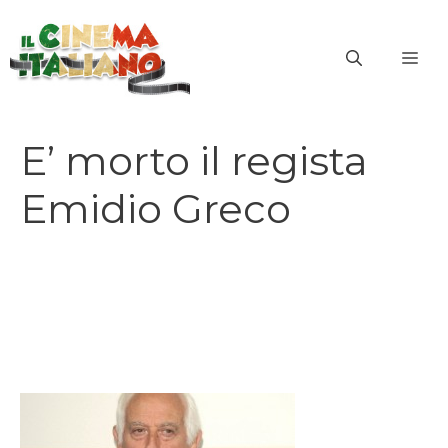
Vai
al
ME
contenuto
E’ morto il regista
Emidio Greco