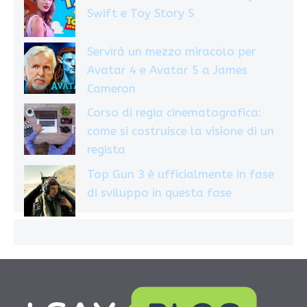
Swift e Toy Story 5
Servirà un mezzo miracolo per
Avatar 4 e Avatar 5 a James
Cameron
Corso di regia cinematografica:
come si costruisce la visione di un
regista
Top Gun 3 è ufficialmente in fase
di sviluppo in questa fase