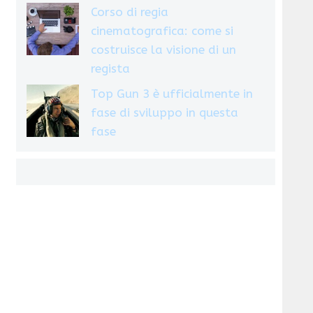
Corso di regia
cinematografica: come si
costruisce la visione di un
regista
Top Gun 3 è ufficialmente in
fase di sviluppo in questa
fase