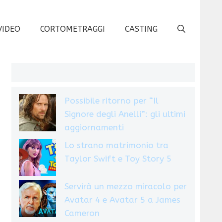
VIDEO
CORTOMETRAGGI
CASTING
Possibile ritorno per “Il
Signore degli Anelli”: gli ultimi
aggiornamenti
Lo strano matrimonio tra
Taylor Swift e Toy Story 5
Servirà un mezzo miracolo per
Avatar 4 e Avatar 5 a James
Cameron