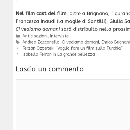
Nel film cast del film
, oltre a Brignano, figurano
Francesca Inaudi (la moglie di Santilli), Giulia S
Ci vediamo domani
sarà distribuito nella pross
Categorie
Anticipazioni
,
Interviste
Tag
Andrea Zaccariello
,
Ci vediamo domani
,
Enrico Brignan
Ferzan Ozpetek: “Voglio fare un film sulla Turchia”
Isabella Ferrari in La grande bellezza
Lascia un commento
Commento