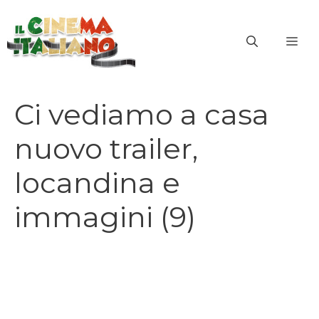
Vai
al
ME
contenuto
Ci vediamo a casa
nuovo trailer,
locandina e
immagini (9)