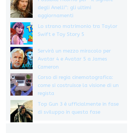
degli Anelli”: gli ultimi
aggiornamenti
Lo strano matrimonio tra Taylor
Swift e Toy Story 5
Servirà un mezzo miracolo per
Avatar 4 e Avatar 5 a James
Cameron
Corso di regia cinematografica:
come si costruisce la visione di un
regista
Top Gun 3 è ufficialmente in fase
di sviluppo in questa fase