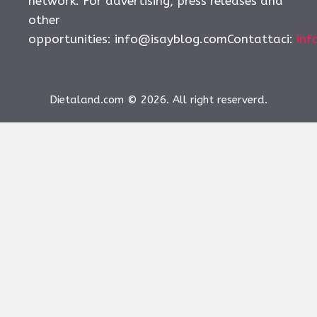
network. For advertising, press releases and
other
opportunities:
info@isayblog.comContattaci
:
inf
Dietaland.com © 2026. All right reserverd.