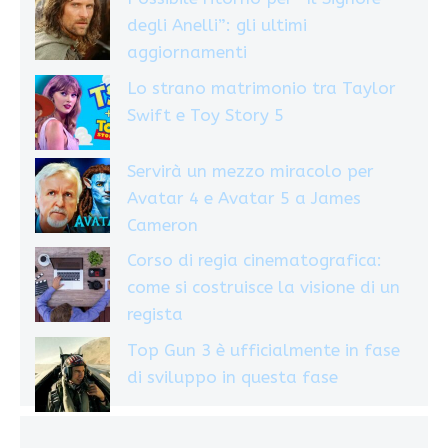
degli Anelli”: gli ultimi
aggiornamenti
Lo strano matrimonio tra Taylor
Swift e Toy Story 5
Servirà un mezzo miracolo per
Avatar 4 e Avatar 5 a James
Cameron
Corso di regia cinematografica:
come si costruisce la visione di un
regista
Top Gun 3 è ufficialmente in fase
di sviluppo in questa fase