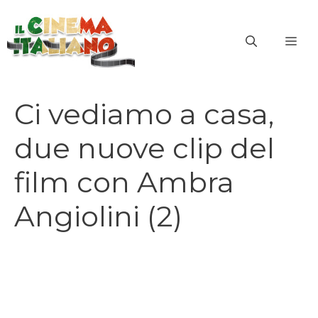
Vai
al
ME
contenuto
Ci vediamo a casa,
due nuove clip del
film con Ambra
Angiolini (2)