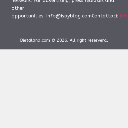
network. For advertising, press releases and
other
opportunities:
info@isayblog.comContattaci
:
inf
Dietaland.com © 2026. All right reserverd.