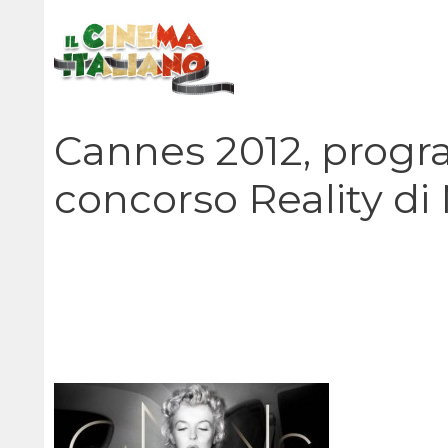
Vai
al
contenuto
Cannes 2012, progra
concorso Reality di