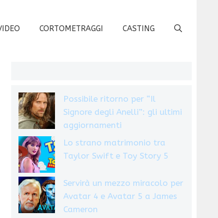
VIDEO
CORTOMETRAGGI
CASTING
Possibile ritorno per “Il
Signore degli Anelli”: gli ultimi
aggiornamenti
Lo strano matrimonio tra
Taylor Swift e Toy Story 5
Servirà un mezzo miracolo per
Avatar 4 e Avatar 5 a James
Cameron