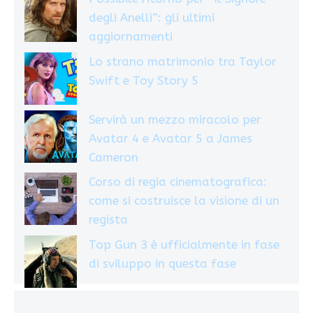
degli Anelli”: gli ultimi
aggiornamenti
Lo strano matrimonio tra Taylor
Swift e Toy Story 5
Servirà un mezzo miracolo per
Avatar 4 e Avatar 5 a James
Cameron
Corso di regia cinematografica:
come si costruisce la visione di un
regista
Top Gun 3 è ufficialmente in fase
di sviluppo in questa fase