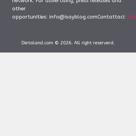
network. For advertising, press releases and
other
opportunities:
info@isayblog.comContattaci
:
inf
Dietaland.com © 2026. All right reserverd.