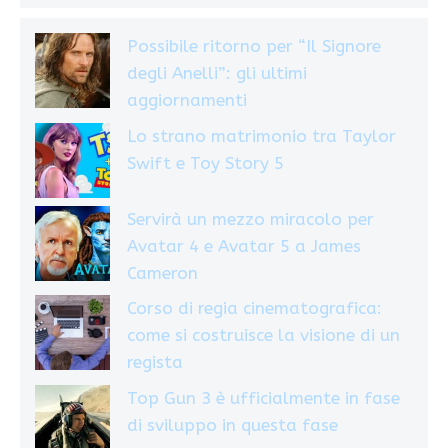
Possibile ritorno per “Il Signore
degli Anelli”: gli ultimi
aggiornamenti
Lo strano matrimonio tra Taylor
Swift e Toy Story 5
Servirà un mezzo miracolo per
Avatar 4 e Avatar 5 a James
Cameron
Corso di regia cinematografica:
come si costruisce la visione di un
regista
Top Gun 3 è ufficialmente in fase
di sviluppo in questa fase