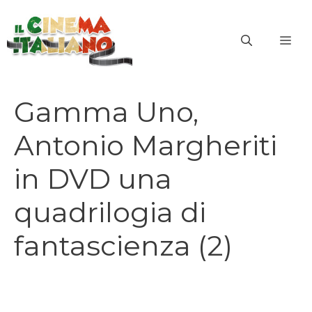
Vai
al
ME
contenuto
Gamma Uno,
Antonio Margheriti
in DVD una
quadrilogia di
fantascienza (2)