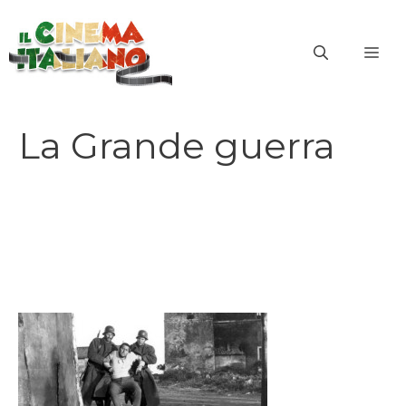
Vai
al
ME
contenuto
La Grande guerra