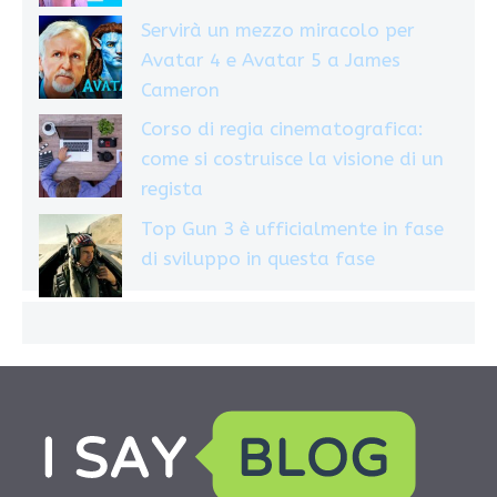
Servirà un mezzo miracolo per
Avatar 4 e Avatar 5 a James
Cameron
Corso di regia cinematografica:
come si costruisce la visione di un
regista
Top Gun 3 è ufficialmente in fase
di sviluppo in questa fase