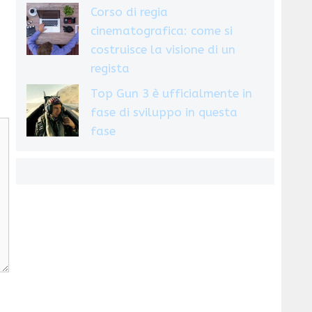
Corso di regia
cinematografica: come si
costruisce la visione di un
regista
Top Gun 3 è ufficialmente in
fase di sviluppo in questa
fase