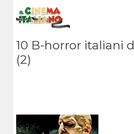
Vai
al
contenuto
10 B-horror italiani d
(2)