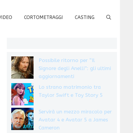
VIDEO
CORTOMETRAGGI
CASTING
Possibile ritorno per “Il
Signore degli Anelli”: gli ultimi
aggiornamenti
Lo strano matrimonio tra
Taylor Swift e Toy Story 5
Servirà un mezzo miracolo per
Avatar 4 e Avatar 5 a James
Cameron