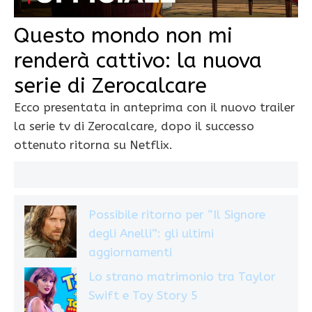
Questo mondo non mi
renderà cattivo: la nuova
serie di Zerocalcare
Ecco presentata in anteprima con il nuovo trailer
la serie tv di Zerocalcare, dopo il successo
ottenuto ritorna su Netflix.
Possibile ritorno per “Il Signore
degli Anelli”: gli ultimi
aggiornamenti
Lo strano matrimonio tra Taylor
Swift e Toy Story 5