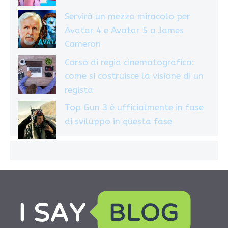
Servirà un mezzo miracolo per
Avatar 4 e Avatar 5 a James
Cameron
Corso di regia cinematografica:
come si costruisce la visione di un
regista
Top Gun 3 è ufficialmente in fase
di sviluppo in questa fase