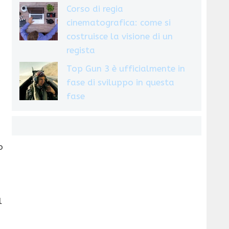
Corso di regia
cinematografica: come si
costruisce la visione di un
regista
Top Gun 3 è ufficialmente in
fase di sviluppo in questa
fase
o
l