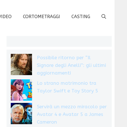
VIDEO
CORTOMETRAGGI
CASTING
Possibile ritorno per “Il
Signore degli Anelli”: gli ultimi
aggiornamenti
Lo strano matrimonio tra
Taylor Swift e Toy Story 5
Servirà un mezzo miracolo per
Avatar 4 e Avatar 5 a James
Cameron