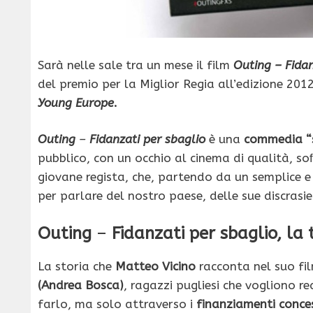
Sarà nelle sale tra un mese il film
Outing – Fidan
del premio per la Miglior Regia all’edizione 2012
Young Europe
.
Outing
–
Fidanzati per sbaglio
è una
commedia “
pubblico, con un occhio al cinema di qualità, soﬁ
giovane regista, che, partendo da un semplice e
per parlare del nostro paese, delle sue discrasie
Outing
–
Fidanzati per sbaglio, la
La storia che
Matteo Vicino
racconta nel suo fil
(Andrea Bosca)
, ragazzi pugliesi che vogliono r
farlo, ma solo attraverso i
finanziamenti conces