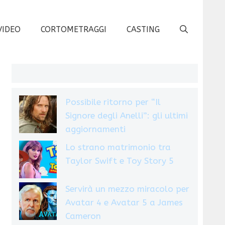
VIDEO
CORTOMETRAGGI
CASTING
Possibile ritorno per “Il
Signore degli Anelli”: gli ultimi
aggiornamenti
Lo strano matrimonio tra
Taylor Swift e Toy Story 5
Servirà un mezzo miracolo per
Avatar 4 e Avatar 5 a James
Cameron