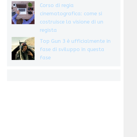
Corso di regia
cinematografica: come si
costruisce la visione di un
regista
Top Gun 3 è ufficialmente in
fase di sviluppo in questa
fase