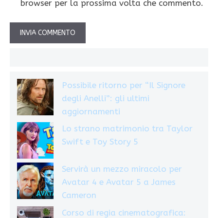
browser per la prossima volta che commento.
Possibile ritorno per “Il Signore
degli Anelli”: gli ultimi
aggiornamenti
Lo strano matrimonio tra Taylor
Swift e Toy Story 5
Servirà un mezzo miracolo per
Avatar 4 e Avatar 5 a James
Cameron
Corso di regia cinematografica: