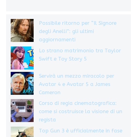
Possibile ritorno per “Il Signore
degli Anelli”: gli ultimi
aggiornamenti
Lo strano matrimonio tra Taylor
Swift e Toy Story 5
Servirà un mezzo miracolo per
Avatar 4 e Avatar 5 a James
Cameron
Corso di regia cinematografica:
come si costruisce la visione di un
regista
Top Gun 3 è ufficialmente in fase