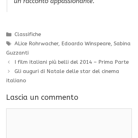
un racconto appassionante.
Categorie
Classifiche
Tag
ALice Rohrwacher
,
Edoardo Winspeare
,
Sabina
Guzzanti
I film italiani più belli del 2014 – Prima Parte
Gli auguri di Natale delle star del cinema
italiano
Lascia un commento
Commento