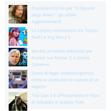
Possibile ritorno per “Il Signore
degli Anelli”: gli ultimi
aggiornamenti
Lo strano matrimonio tra Taylor
Swift e Toy Story 5
Servirà un mezzo miracolo per
Avatar 4 e Avatar 5 a James
Cameron
Corso di regia cinematografica:
come si costruisce la visione di un
regista
Top Gun 3 è ufficialmente in fase
di sviluppo in questa fase